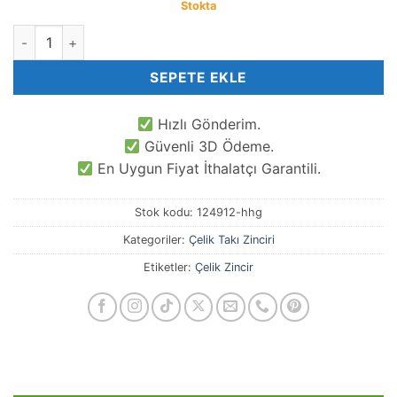
Stokta
1.5 MM Yılan Hazır Çelik Takı Zinciri 45 CM adet
SEPETE EKLE
Hızlı Gönderim.
Güvenli 3D Ödeme.
En Uygun Fiyat İthalatçı Garantili.
Stok kodu:
124912-hhg
Kategoriler:
Çelik Takı Zinciri
Etiketler:
Çelik Zincir