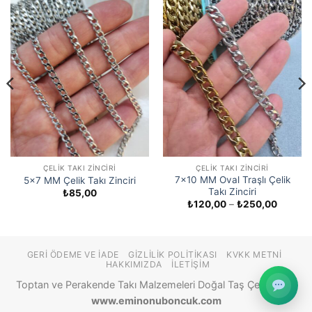
ÇELIK TAKI ZINCIRI
ÇELIK TAKI ZINCIRI
7×10 MM Oval Traşlı Çelik
5×7 MM Çelik Takı Zinciri
Takı Zinciri
₺
85,00
Fiyat
₺
120,00
–
₺
250,00
aralığı:
00
₺120,0
-
00
₺250,0
GERI ÖDEME VE İADE
GIZLILIK POLITIKASI
KVKK METNI
HAKKIMIZDA
İLETIŞIM
Toptan ve Perakende Takı Malzemeleri Doğal Taş Çeşitleri ©
www.eminonuboncuk.com