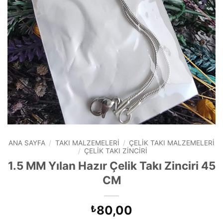
ANA SAYFA
/
TAKI MALZEMELERI
/
ÇELIK TAKI MALZEMELERI
/
ÇELIK TAKI ZINCIRI
1.5 MM Yılan Hazır Çelik Takı Zinciri 45
CM
80,00
₺