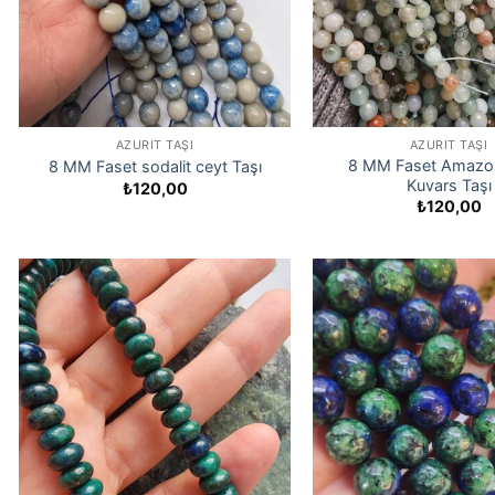
AZURIT TAŞI
AZURIT TAŞI
8 MM Faset Amazon
8 MM Faset sodalit ceyt Taşı
Kuvars Taşı
₺
120,00
₺
120,00