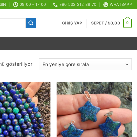
ŞIN
09:00 - 17:00
+90 532 212 88 70
WHATSAPP
0
GIRIŞ YAP
SEPET /
₺
0,00
En
ü gösteriliyor
yeniye
göre
sıralandı