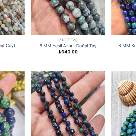
AZURIT TAŞI
it Ceyt
8 MM Kür
8 MM Yeşil Azurit Doğal Taş
₺
640,00