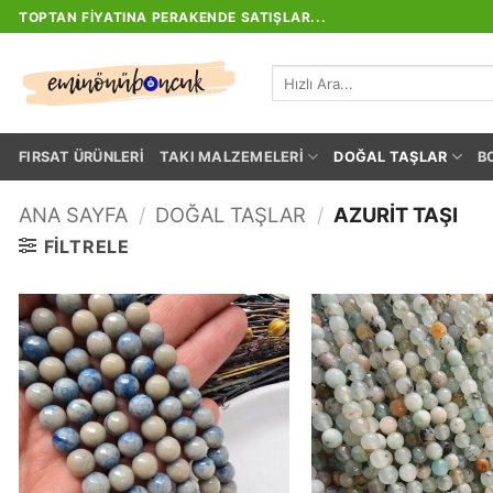
İçeriğe
TOPTAN FIYATINA PERAKENDE SATIŞLAR...
atla
Ara:
FIRSAT ÜRÜNLERI
TAKI MALZEMELERI
DOĞAL TAŞLAR
B
ANA SAYFA
/
DOĞAL TAŞLAR
/
AZURIT TAŞI
FILTRELE