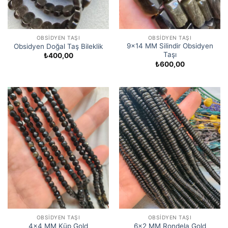
OBSIDYEN TAŞI
OBSIDYEN TAŞI
9×14 MM Silindir Obsidyen
Obsidyen Doğal Taş Bileklik
Taşı
₺
400,00
₺
600,00
OBSIDYEN TAŞI
OBSIDYEN TAŞI
4×4 MM Küp Gold
6×2 MM Rondela Gold