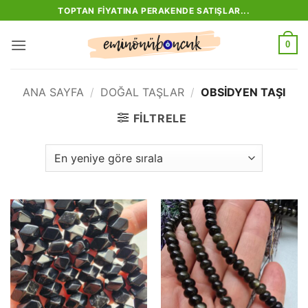
İçeriğe
TOPTAN FIYATINA PERAKENDE SATIŞLAR...
atla
0
ANA SAYFA
/
DOĞAL TAŞLAR
/
OBSIDYEN TAŞI
FILTRELE