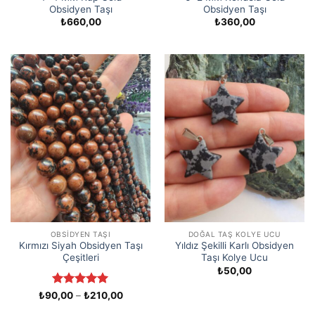
Obsidyen Taşı
Obsidyen Taşı
₺
660,00
₺
360,00
OBSIDYEN TAŞI
DOĞAL TAŞ KOLYE UCU
Kırmızı Siyah Obsidyen Taşı
Yıldız Şekilli Karlı Obsidyen
Çeşitleri
Taşı Kolye Ucu
₺
50,00
5 üzerinden
Fiyat
₺
90,00
–
₺
210,00
aralığı:
5
oy aldı
₺90,00