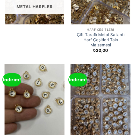
METAL HARFLER
HARF ÇEŞITLERI
Çift Taraflı Metal Sallantı
Harf Çeşitleri Takı
Malzemesi
₺
20,00
İndirim!
İndirim!