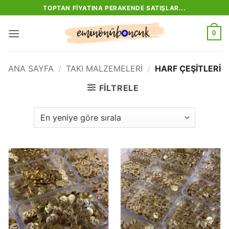
İçeriğe
TOPTAN FIYATINA PERAKENDE SATIŞLAR...
atla
0
ANA SAYFA
/
TAKI MALZEMELERI
/
HARF ÇEŞITLERI
FILTRELE