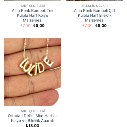
HARF ÇEŞITLERI
BILEKLIK UÇLARI
Altın Renk Bombeli Tek
Altın Renk Bombeli Çift
Kulplu Harf Kolye
Kulplu Harf Bileklik
Malzemesi
Malzemesi
Orijinal
Şu
Orijinal
Şu
₺
7,00
₺
5,00
₺
7,00
₺
5,00
fiyat:
andaki
fiyat:
andaki
₺7,00.
fiyat:
₺7,00.
fiyat:
₺5,00.
₺5,00.
HARF ÇEŞITLERI
Ortadan Delikli Altın Harfler
Kolye ve Bileklik Aparatı
₺
18,00