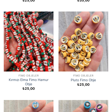
₺
25,00
₺
35,00
FIMO OBJELER
FIMO OBJELER
Kırmızı Elma Fimo Hamur
Pluto Fimo Obje
Obje
₺
25,00
₺
25,00