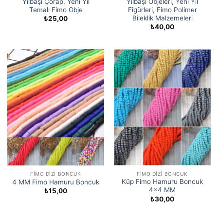
Yılbaşı Çorap, Yeni Yıl
Yılbaşı Objeleri, Yeni Yıl
Temalı Fimo Obje
Figürleri, Fimo Polimer
Bileklik Malzemeleri
₺
25,00
₺
40,00
FIMO DIZI BONCUK
FIMO DIZI BONCUK
Küp Fimo Hamuru Boncuk
4 MM Fimo Hamuru Boncuk
4×4 MM
₺
15,00
₺
30,00