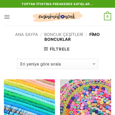
İçeriğe
TOPTAN FIYATINA PERAKENDE SATIŞLAR...
atla
0
ANA SAYFA
/
BONCUK ÇEŞITLERI
/
FIMO
BONCUKLAR
FILTRELE