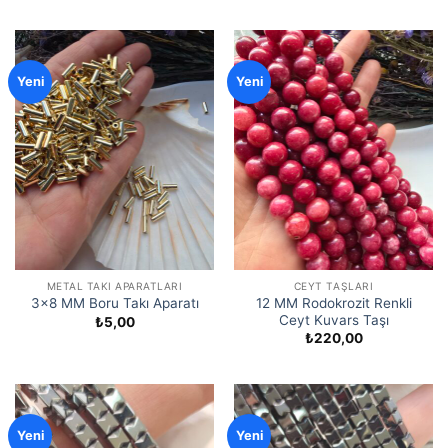
Yeni
Yeni
METAL TAKI APARATLARI
CEYT TAŞLARI
12 MM Rodokrozit Renkli
3×8 MM Boru Takı Aparatı
Ceyt Kuvars Taşı
₺
5,00
₺
220,00
Yeni
Yeni