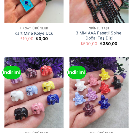
FIRSAT ÜRÜNLER
SPINEL TAŞI
3 MM AAA Fasetli Spinel
Kart Mine Kolye Ucu
Doğal Taş Dizi
Orijinal
Şu
₺
10,00
₺
3,00
fiyat:
andaki
Orijinal
Şu
₺
500,00
₺
380,00
₺10,00.
fiyat:
fiyat:
andaki
₺3,00.
₺500,00.
fiyat:
₺380,00
İndirim!
İndirim!