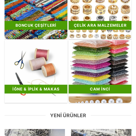
BONCUK ÇEŞITLERI
ÇELIK ARA MALZEMELER
İĞNE & İPLIK & MAKAS
CAM İNCI
YENI ÜRÜNLER