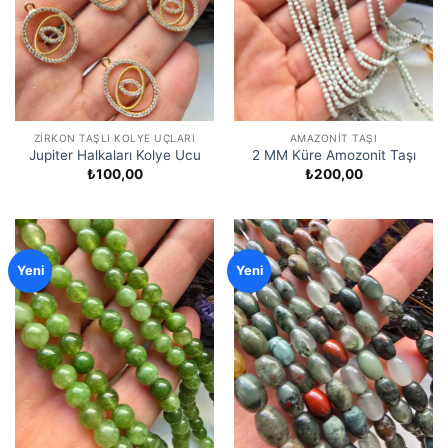
ZIRKON TAŞLI KOLYE UÇLARI
AMAZONIT TAŞI
Jupiter Halkaları Kolye Ucu
2 MM Küre Amozonit Taşı
₺
100,00
₺
200,00
Yeni
Yeni