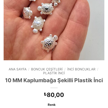
ANA SAYFA
/
BONCUK ÇEŞITLERI
/
İNCI BONCUKLAR
/
PLASTIK İNCI
10 MM Kaplumbağa Şekilli Plastik İnci
80,00
₺
Renk