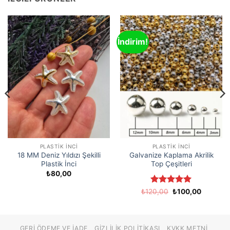
İndirim!
PLASTIK İNCI
PLASTIK İNCI
18 MM Deniz Yıldızı Şekilli
Galvanize Kaplama Akrilik
Plastik İnci
Top Çeşitleri
₺
80,00
5 üzerinden
Orijinal
Şu
₺
120,00
₺
100,00
fiyat:
andaki
5
oy aldı
₺120,00.
fiyat:
₺100,00
GERI ÖDEME VE İADE
GIZLILIK POLITIKASI
KVKK METNI