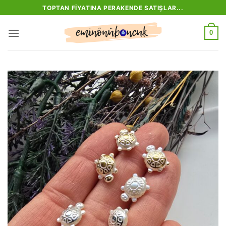
İçeriğe
TOPTAN FIYATINA PERAKENDE SATIŞLAR...
atla
0