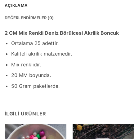
AÇIKLAMA
DEĞERLENDIRMELER (0)
2 CM Mix Renkli Deniz Börülcesi Akrilik Boncuk
Ortalama 25 adettir.
Kaliteli akrilik malzemedir.
Mix renklidir.
20 MM boyunda.
50 Gram paketlerde.
İLGILI ÜRÜNLER