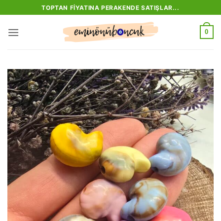
İçeriğe
TOPTAN FIYATINA PERAKENDE SATIŞLAR...
atla
0