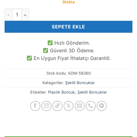
Stokta
2 CM Mix Renkli Deniz Börülcesi Akrilik Boncuk adet
SEPETE EKLE
Hızlı Gönderim.
Güvenli 3D Ödeme.
En Uygun Fiyat İthalatçı Garantili.
Stok kodu:
ADM-58360
Kategoriler:
Şekilli Boncuklar
Etiketler:
Plastik Boncuk
,
Şekilli Boncuklar