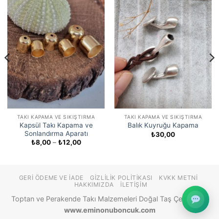
TAKI KAPAMA VE SIKIŞTIRMA
TAKI KAPAMA VE SIKIŞTIRMA
Kapsül Takı Kapama ve
Balık Kuyruğu Kapama
Sonlandırma Aparatı
₺
30,00
Fiyat
₺
8,00
–
₺
12,00
aralığı:
₺8,00
-
₺12,00
GERI ÖDEME VE İADE
GIZLILIK POLITIKASI
KVKK METNI
HAKKIMIZDA
İLETIŞIM
Toptan ve Perakende Takı Malzemeleri Doğal Taş Çeşitleri ©
www.eminonuboncuk.com