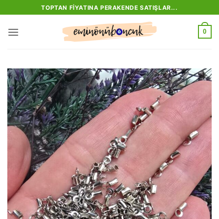
İçeriğe
TOPTAN FIYATINA PERAKENDE SATIŞLAR...
atla
0