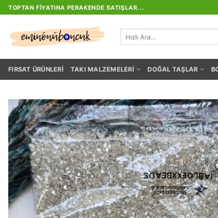
İçeriğe
TOPTAN FIYATINA PERAKENDE SATIŞLAR...
atla
Ara:
FIRSAT ÜRÜNLERI
TAKI MALZEMELERI
DOĞAL TAŞLAR
B