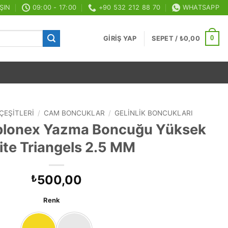
ŞIN
09:00 - 17:00
+90 532 212 88 70
WHATSAPP
0
GIRIŞ YAP
SEPET /
₺
0,00
ÇEŞITLERI
/
CAM BONCUKLAR
/
GELINLIK BONCUKLARI
blonex Yazma Boncuğu Yüksek
ite Triangels 2.5 MM
500,00
₺
Renk