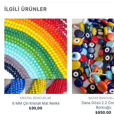
İLGILI ÜRÜNLER
KRISTAL BONCUKLAR
NAZAR BONCUKL
Dana Gözü 2.2 Cm
6 MM Çin Kristali Mat Renkli
Boncuğu
₺
30,00
₺
950,00