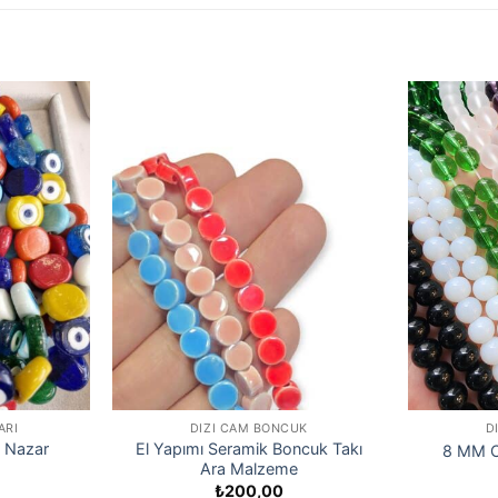
ARI
DIZI CAM BONCUK
D
 Nazar
El Yapımı Seramik Boncuk Takı
8 MM C
Ara Malzeme
₺
200,00