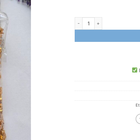
250 Gram Jablonex Yazma Bon
E
Et