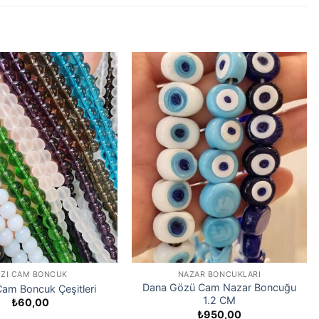
IZI CAM BONCUK
NAZAR BONCUKLARI
Dana Gözü Cam Nazar Boncuğu
am Boncuk Çeşitleri
1.2 CM
₺
60,00
₺
950,00