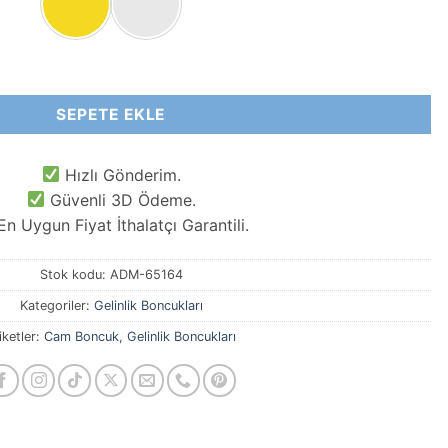
cuğu Yüksek Kalite Triangels 2.5 MM adet
SEPETE EKLE
Hızlı Gönderim.
Güvenli 3D Ödeme.
n Uygun Fiyat İthalatçı Garantili.
Stok kodu:
ADM-65164
Kategoriler:
Gelinlik Boncukları
iketler:
Cam Boncuk
,
Gelinlik Boncukları