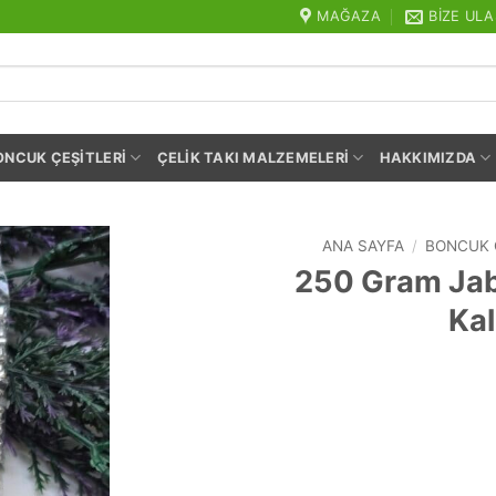
MAĞAZA
BIZE ULA
ONCUK ÇEŞITLERI
ÇELIK TAKI MALZEMELERI
HAKKIMIZDA
ANA SAYFA
/
BONCUK 
250 Gram Ja
Kal