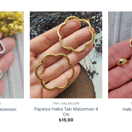
I
TAKI HALKALARI
Papatya Halka Takı Malzemesi 4
alzemesi
Halk
Cm
₺
15,00