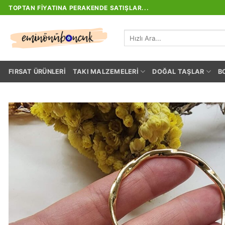
İçeriğe
TOPTAN FIYATINA PERAKENDE SATIŞLAR...
atla
Ara:
FIRSAT ÜRÜNLERI
TAKI MALZEMELERI
DOĞAL TAŞLAR
B