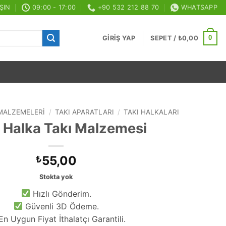
ŞIN
09:00 - 17:00
+90 532 212 88 70
WHATSAPP
0
GIRIŞ YAP
SEPET /
₺
0,00
 MALZEMELERI
/
TAKI APARATLARI
/
TAKI HALKALARI
 Halka Takı Malzemesi
55,00
₺
Stokta yok
Hızlı Gönderim.
Güvenli 3D Ödeme.
n Uygun Fiyat İthalatçı Garantili.