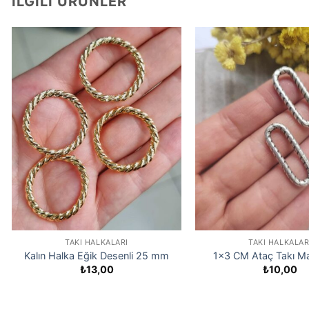
İLGILI ÜRÜNLER
TAKI HALKALARI
TAKI HALKALAR
Kalın Halka Eğik Desenli 25 mm
1×3 CM Ataç Takı M
₺
13,00
₺
10,00