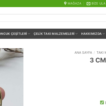
MAĞAZA
BIZE ULA
ONCUK ÇEŞITLERI
ÇELIK TAKI MALZEMELERI
HAKKIMIZDA
ANA SAYFA
/
TAKI
3 CM
E