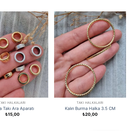
TAKI HALKALARI
TAKI HALKALARI
a Takı Ara Aparatı
Kalın Burma Halka 3.5 CM
₺
15,00
₺
20,00