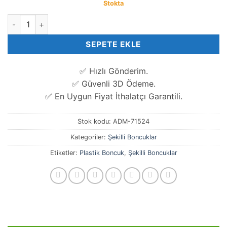
Stokta
3 CM Sedef Gümüş Akrilik Balina Kuyruğu adet
SEPETE EKLE
✅ Hızlı Gönderim.
✅ Güvenli 3D Ödeme.
✅ En Uygun Fiyat İthalatçı Garantili.
Stok kodu:
ADM-71524
Kategoriler:
Şekilli Boncuklar
Etiketler:
Plastik Boncuk
,
Şekilli Boncuklar