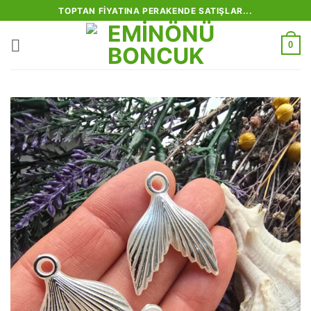
İçeriğe
TOPTAN FIYATINA PERAKENDE SATIŞLAR...
atla
0