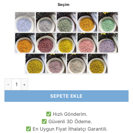
Seçim
3 MM 8/0 Çift Renk Kum Boncuk Çeşitleri adet
SEPETE EKLE
Hızlı Gönderim.
Güvenli 3D Ödeme.
En Uygun Fiyat İthalatçı Garantili.