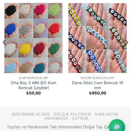
KUM BONCUKLAR
NAZAR BONCUKLARI
Orta Boy 3 MM 8/0 Kum
Dana Gözü Cam Boncuk 16
Boncuk Çeşitleri
mm
₺
50,00
₺
950,00
GERI ÖDEME VE İADE
GIZLILIK POLITIKASI
KVKK METNI
HAKKIMIZDA
İLETIŞIM
Toptan ve Perakende Takı Malzemeleri Doğal Taş Çeşitleri ©