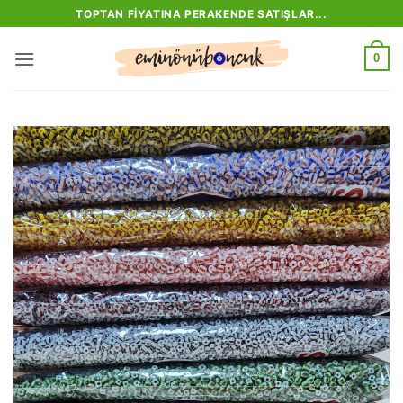
İçeriğe
TOPTAN FIYATINA PERAKENDE SATIŞLAR...
atla
0