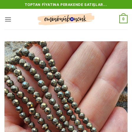
İçeriğe
TOPTAN FIYATINA PERAKENDE SATIŞLAR...
atla
0