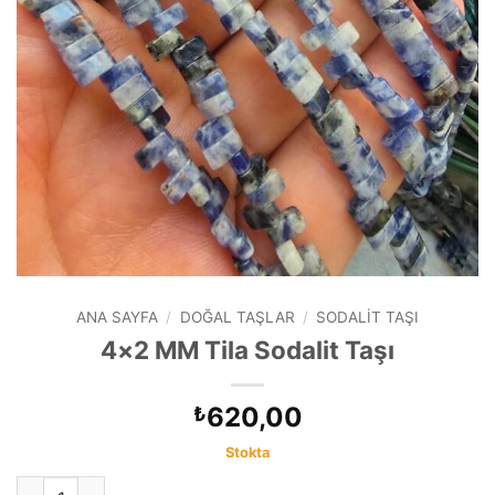
ANA SAYFA
/
DOĞAL TAŞLAR
/
SODALIT TAŞI
4×2 MM Tila Sodalit Taşı
620,00
₺
Stokta
4x2 MM Tila Sodalit Taşı adet