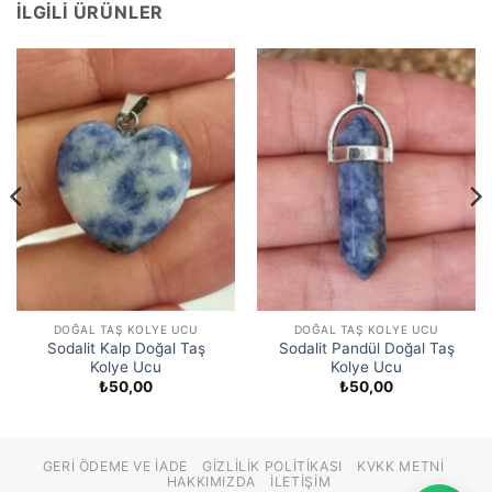
İLGILI ÜRÜNLER
DOĞAL TAŞ KOLYE UCU
DOĞAL TAŞ KOLYE UCU
Sodalit Kalp Doğal Taş
Sodalit Pandül Doğal Taş
Kolye Ucu
Kolye Ucu
₺
50,00
₺
50,00
GERI ÖDEME VE İADE
GIZLILIK POLITIKASI
KVKK METNI
HAKKIMIZDA
İLETIŞIM