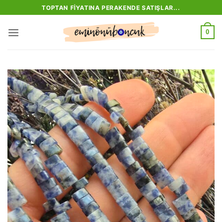
İçeriğe
TOPTAN FIYATINA PERAKENDE SATIŞLAR...
atla
0