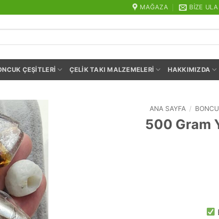
MAĞAZA
BIZE ULA
ONCUK ÇEŞITLERI
ÇELIK TAKI MALZEMELERI
HAKKIMIZDA
ANA SAYFA
/
BONCU
500 Gram Y
E