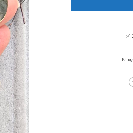
✅ E
Katego