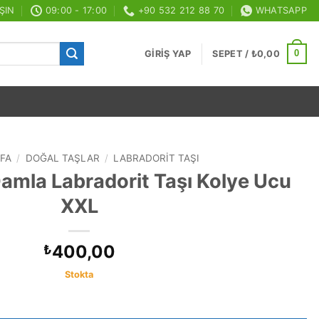
ŞIN
09:00 - 17:00
+90 532 212 88 70
WHATSAPP
0
GIRIŞ YAP
SEPET /
₺
0,00
FA
/
DOĞAL TAŞLAR
/
LABRADORIT TAŞI
mla Labradorit Taşı Kolye Ucu
XXL
400,00
₺
Stokta
Taşı Kolye Ucu XXL adet