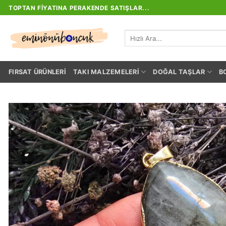
İçeriğe
TOPTAN FIYATINA PERAKENDE SATIŞLAR...
atla
Ara:
FIRSAT ÜRÜNLERI
TAKI MALZEMELERI
DOĞAL TAŞLAR
B