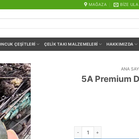
MAĞAZA
BIZE ULA
ONCUK ÇEŞITLERI
ÇELIK TAKI MALZEMELERI
HAKKIMIZDA
ANA SAY
5A Premium Da
5A Premium Damla Labradorit 