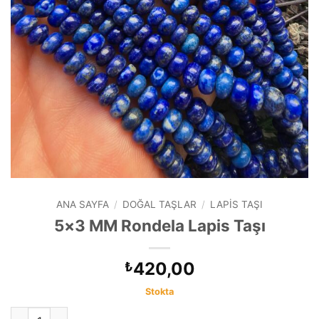
ANA SAYFA
/
DOĞAL TAŞLAR
/
LAPIS TAŞI
5×3 MM Rondela Lapis Taşı
420,00
₺
Stokta
5x3 MM Rondela Lapis Taşı adet