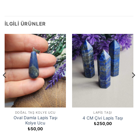
İLGILI ÜRÜNLER
DOĞAL TAŞ KOLYE UCU
LAPIS TAŞI
Oval Damla Lapis Taşı
4 CM Çivi Lapis Taşı
Kolye Ucu
₺
250,00
₺
50,00
:
00