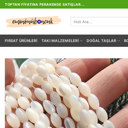
İçeriğe
TOPTAN FIYATINA PERAKENDE SATIŞLAR...
atla
Ara:
FIRSAT ÜRÜNLERI
TAKI MALZEMELERI
DOĞAL TAŞLAR
B