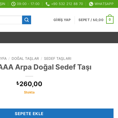
ŞIN
09:00 - 17:00
+90 532 212 88 70
WHATSAPP
0
GIRIŞ YAP
SEPET /
₺
0,00
AYFA
/
DOĞAL TAŞLAR
/
SEDEF TAŞLARI
AA Arpa Doğal Sedef Taşı
260,00
₺
Stokta
 Taşı adet
SEPETE EKLE