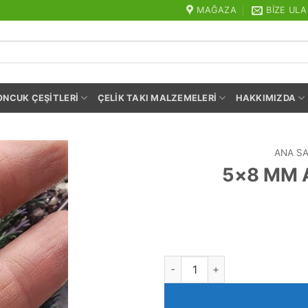
MAĞAZA
BIZE ULA
ONCUK ÇEŞITLERI
ÇELIK TAKI MALZEMELERI
HAKKIMIZDA
ANA S
5×8 MM A
5x8 MM AAA Arpa Doğal Sedef