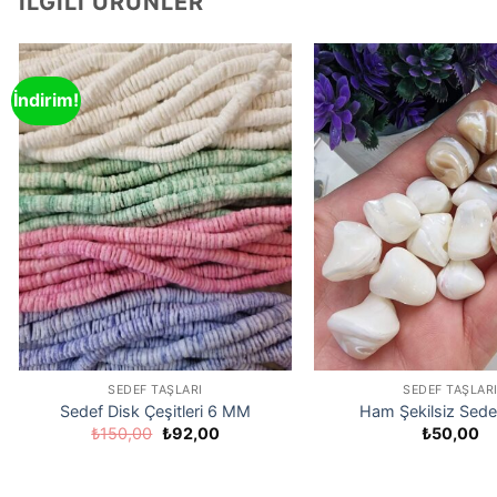
İLGILI ÜRÜNLER
İndirim!
SEDEF TAŞLARI
SEDEF TAŞLAR
Sedef Disk Çeşitleri 6 MM
Ham Şekilsiz Sede
Orijinal
Şu
₺
150,00
₺
92,00
₺
50,00
fiyat:
andaki
₺150,00.
fiyat:
₺92,00.