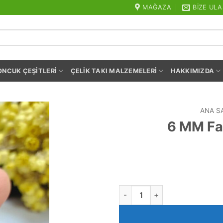
MAĞAZA
BIZE ULA
ONCUK ÇEŞITLERI
ÇELIK TAKI MALZEMELERI
HAKKIMIZDA
ANA S
6 MM Fas
6 MM Faset Akik Ceyt Kuvars 