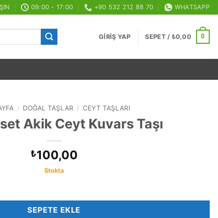
ŞIN
09:00 - 17:00
+90 532 212 88 70
WHATSAPP
0
GIRIŞ YAP
SEPET /
₺
0,00
AYFA
/
DOĞAL TAŞLAR
/
CEYT TAŞLARI
et Akik Ceyt Kuvars Taşı
100,00
₺
Stokta
Taşı adet
SEPETE EKLE