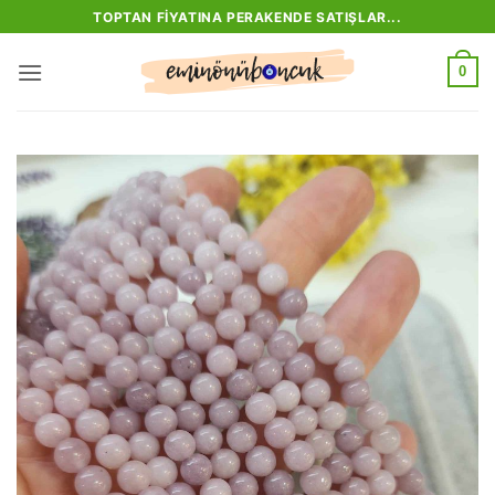
İçeriğe
TOPTAN FIYATINA PERAKENDE SATIŞLAR...
atla
0