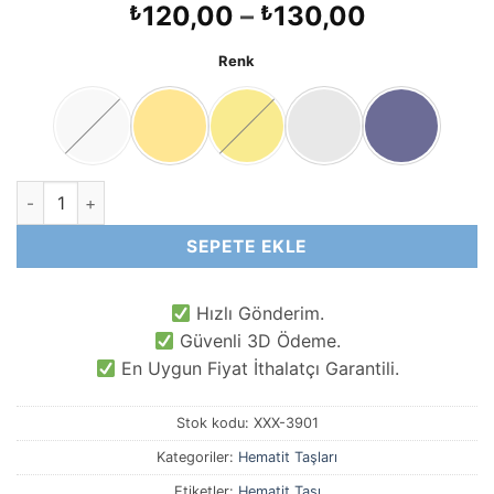
Fiyat
120,00
–
130,00
₺
₺
aralığı:
Renk
₺120,00
-
₺130,00
6x2 MM Rondela Hematit Doğal Taş adet
SEPETE EKLE
Hızlı Gönderim.
Güvenli 3D Ödeme.
En Uygun Fiyat İthalatçı Garantili.
Stok kodu:
XXX-3901
Kategoriler:
Hematit Taşları
Etiketler:
Hematit Taşı