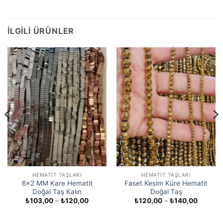
İLGILI ÜRÜNLER
HEMATIT TAŞLARI
HEMATIT TAŞLARI
6×2 MM Kare Hematit
Faset Kesim Küre Hematit
Doğal Taş Kalın
Doğal Taş
Fiyat
Fiyat
₺
103,00
–
₺
120,00
₺
120,00
–
₺
140,00
aralığı:
aralığı:
₺103,00
₺120,0
-
-