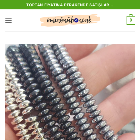
İçeriğe
TOPTAN FIYATINA PERAKENDE SATIŞLAR...
atla
0