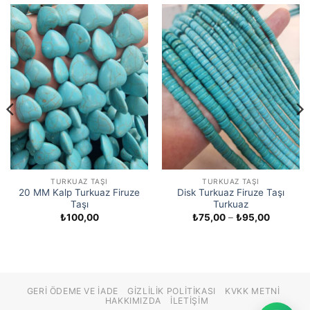
TURKUAZ TAŞI
TURKUAZ TAŞI
20 MM Kalp Turkuaz Firuze
Disk Turkuaz Firuze Taşı
Taşı
Turkuaz
Fiyat
₺
100,00
₺
75,00
–
₺
95,00
:
aralığı:
00
₺75,00
-
00
₺95,00
GERI ÖDEME VE İADE
GIZLILIK POLITIKASI
KVKK METNI
HAKKIMIZDA
İLETIŞIM