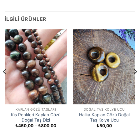
İLGILI ÜRÜNLER
KAPLAN GÖZÜ TAŞLARI
DOĞAL TAŞ KOLYE UCU
Kış Renkleri Kaplan Gözü
Halka Kaplan Gözü Doğal
Doğal Taş Dizi
Taş Kolye Ucu
:
Fiyat
₺
450,00
–
₺
800,00
₺
50,00
00
aralığı:
₺450,00
,00
-