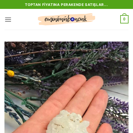
İçeriğe
TOPTAN FIYATINA PERAKENDE SATIŞLAR...
atla
0