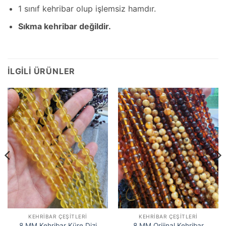
1 sınıf kehribar olup işlemsiz hamdır.
Sıkma kehribar değildir.
İLGILI ÜRÜNLER
KEHRIBAR ÇEŞITLERI
KEHRIBAR ÇEŞITLERI
8 MM Kehribar Küre Dizi
8 MM Orijinal Kehribar