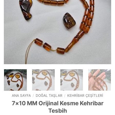
ANA SAYFA
/
DOĞAL TAŞLAR
/
KEHRIBAR ÇEŞITLERI
7×10 MM Orijinal Kesme Kehribar
Tesbih