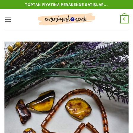
İçeriğe
TOPTAN FIYATINA PERAKENDE SATIŞLAR...
atla
0