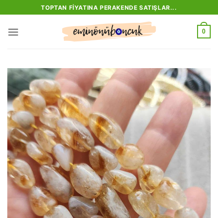
İçeriğe
TOPTAN FIYATINA PERAKENDE SATIŞLAR...
atla
0