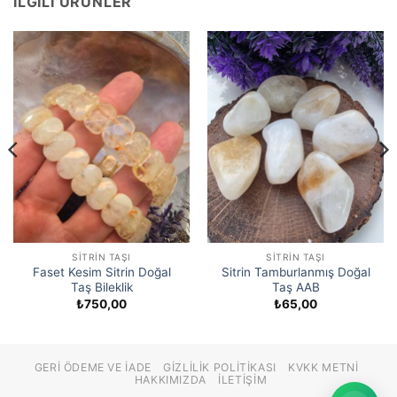
İLGILI ÜRÜNLER
SITRIN TAŞI
SITRIN TAŞI
Faset Kesim Sitrin Doğal
Sitrin Tamburlanmış Doğal
Taş Bileklik
Taş AAB
₺
750,00
₺
65,00
GERI ÖDEME VE İADE
GIZLILIK POLITIKASI
KVKK METNI
HAKKIMIZDA
İLETIŞIM