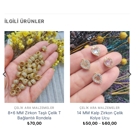
İLGILI ÜRÜNLER
ÇELIK ARA MALZEMELER
ÇELIK ARA MALZEMELER
8×6 MM Zirkon Taşlı Çelik T
14 MM Kalp Zirkon Çelik
Bağlantılı Rondela
Kolye Ucu
Fiyat
₺
70,00
₺
50,00
–
₺
60,00
aralığı:
₺50,00