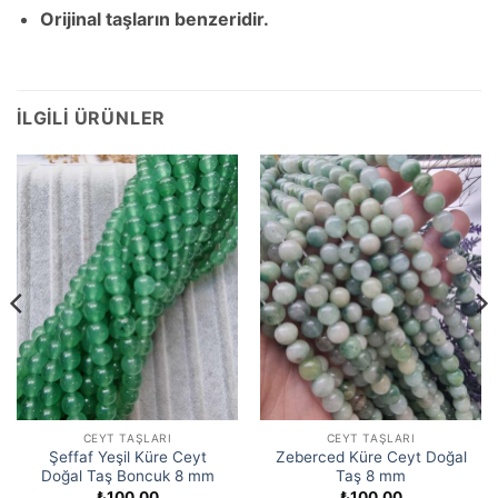
Orijinal taşların benzeridir.
İLGILI ÜRÜNLER
CEYT TAŞLARI
CEYT TAŞLARI
Şeffaf Yeşil Küre Ceyt
Zeberced Küre Ceyt Doğal
Doğal Taş Boncuk 8 mm
Taş 8 mm
₺
100,00
₺
100,00