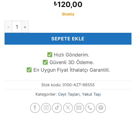
120,00
₺
Stokta
8 MM Faset Yakut Ceyt Kuvars Taşı adet
SEPETE EKLE
Hızlı Gönderim.
Güvenli 3D Ödeme.
En Uygun Fiyat İthalatçı Garantili.
Stok kodu:
0100-AZT-66555
Kategoriler:
Ceyt Taşları
,
Yakut Taşı