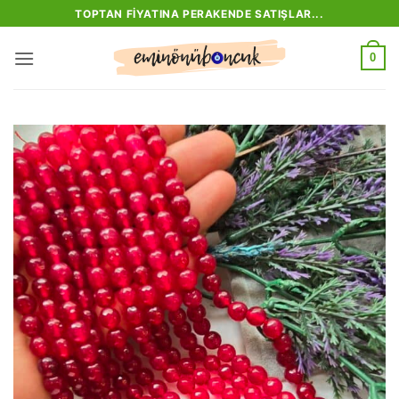
İçeriğe
TOPTAN FIYATINA PERAKENDE SATIŞLAR...
atla
0