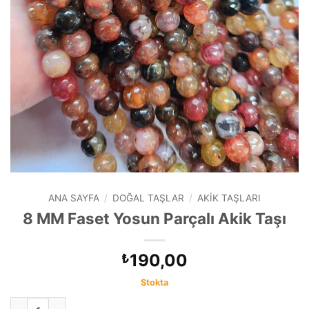
ANA SAYFA
/
DOĞAL TAŞLAR
/
AKIK TAŞLARI
8 MM Faset Yosun Parçalı Akik Taşı
190,00
₺
Stokta
8 MM Faset Yosun Parçalı Akik Taşı adet