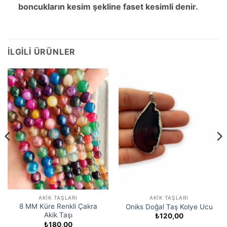
boncukların kesim şekline faset kesimli denir.
İLGILI ÜRÜNLER
AKIK TAŞLARI
AKIK TAŞLARI
8 MM Küre Renkli Çakra
Oniks Doğal Taş Kolye Ucu
Akik Taşı
₺
120,00
₺
180,00