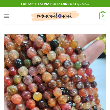
İçeriğe
TOPTAN FIYATINA PERAKENDE SATIŞLAR...
atla
0