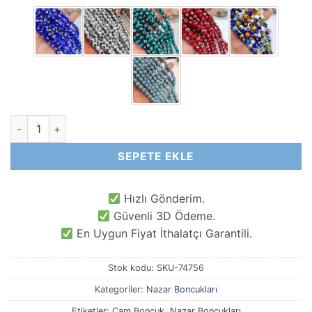
8 MM Küre Cam Nazar Boncuk adet
SEPETE EKLE
Hızlı Gönderim.
Güvenli 3D Ödeme.
En Uygun Fiyat İthalatçı Garantili.
Stok kodu:
SKU-74756
Kategoriler:
Nazar Boncukları
Etiketler:
Cam Boncuk
,
Nazar Boncukları