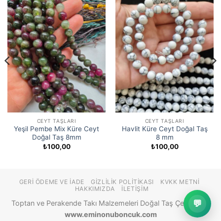
CEYT TAŞLARI
CEYT TAŞLARI
Yeşil Pembe Mix Küre Ceyt
Havlit Küre Ceyt Doğal Taş
Doğal Taş 8mm
8 mm
₺
100,00
₺
100,00
GERI ÖDEME VE İADE
GIZLILIK POLITIKASI
KVKK METNI
HAKKIMIZDA
İLETIŞIM
💬
Toptan ve Perakende Takı Malzemeleri Doğal Taş Çeşitleri ©
www.eminonuboncuk.com