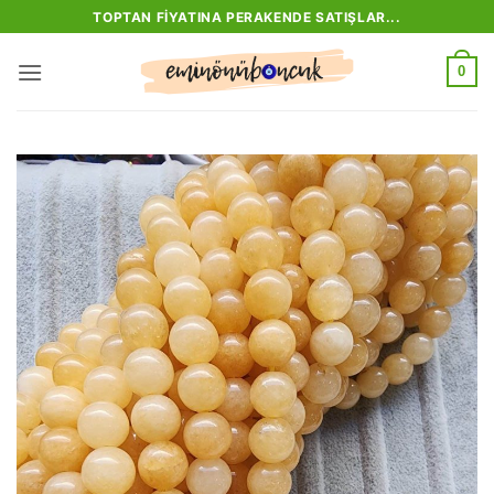
İçeriğe
TOPTAN FIYATINA PERAKENDE SATIŞLAR...
atla
0