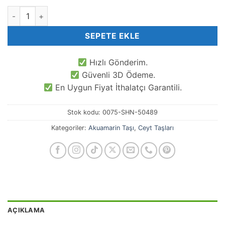
8 MM Küre Koyu Akua Ceyt Kuvars Taşı adet
SEPETE EKLE
Hızlı Gönderim.
Güvenli 3D Ödeme.
En Uygun Fiyat İthalatçı Garantili.
Stok kodu:
0075-SHN-50489
Kategoriler:
Akuamarin Taşı
,
Ceyt Taşları
AÇIKLAMA