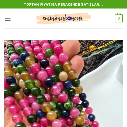
İçeriğe
TOPTAN FIYATINA PERAKENDE SATIŞLAR...
atla
0