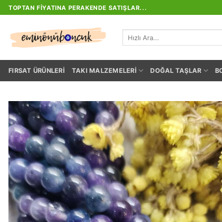
İçeriğe
TOPTAN FIYATINA PERAKENDE SATIŞLAR...
atla
Ara:
FIRSAT ÜRÜNLERI
TAKI MALZEMELERI
DOĞAL TAŞLAR
B