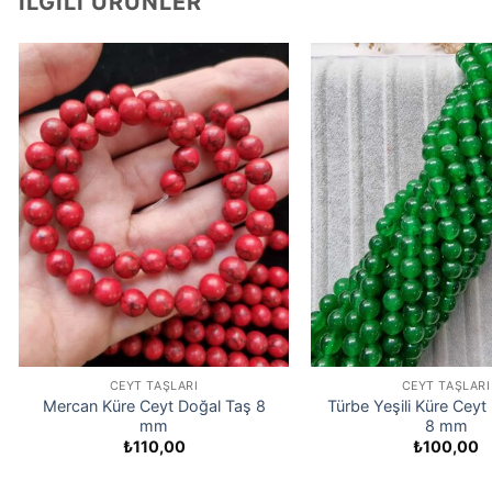
İLGILI ÜRÜNLER
CEYT TAŞLARI
CEYT TAŞLARI
Mercan Küre Ceyt Doğal Taş 8
Türbe Yeşili Küre Ceyt
mm
8 mm
₺
110,00
₺
100,00