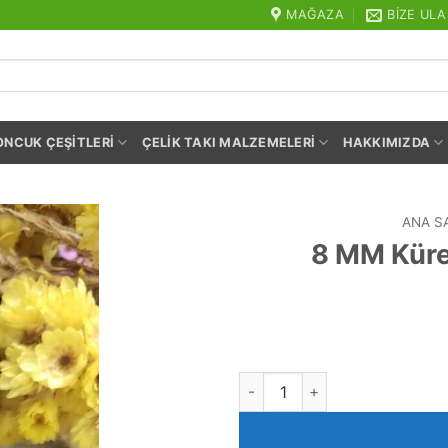
MAĞAZA
BIZE ULA
ONCUK ÇEŞITLERI
ÇELIK TAKI MALZEMELERI
HAKKIMIZDA
ANA S
8 MM Küre
8 MM Küre Menekşe Ceyt Kuva