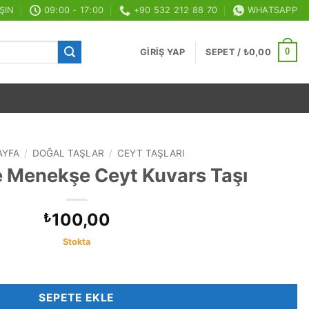
ŞIN
09:00 - 17:00
+90 532 212 88 70
WHATSAPP
0
GIRIŞ YAP
SEPET /
₺
0,00
AYFA
/
DOĞAL TAŞLAR
/
CEYT TAŞLARI
 Menekşe Ceyt Kuvars Taşı
100,00
₺
Stokta
rs Taşı adet
SEPETE EKLE