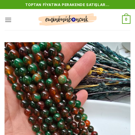
İçeriğe
TOPTAN FIYATINA PERAKENDE SATIŞLAR...
atla
0