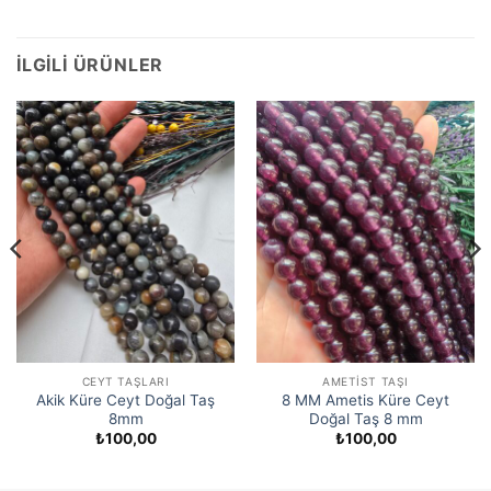
İLGILI ÜRÜNLER
CEYT TAŞLARI
AMETIST TAŞI
Akik Küre Ceyt Doğal Taş
8 MM Ametis Küre Ceyt
8mm
Doğal Taş 8 mm
₺
100,00
₺
100,00