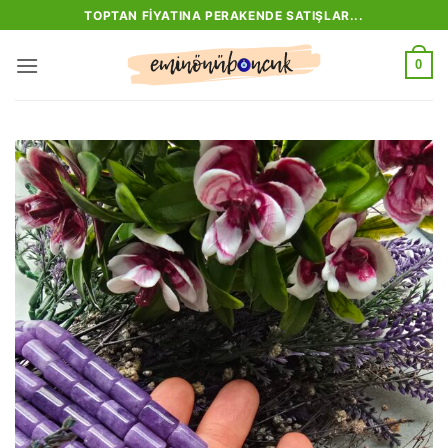
İçeriğe
TOPTAN FIYATINA PERAKENDE SATIŞLAR...
atla
0