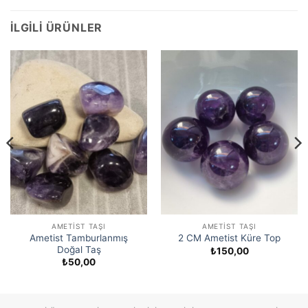
İLGILI ÜRÜNLER
AMETIST TAŞI
AMETIST TAŞI
Ametist Tamburlanmış
2 CM Ametist Küre Top
Doğal Taş
₺
150,00
₺
50,00
ı:
,00
00,00