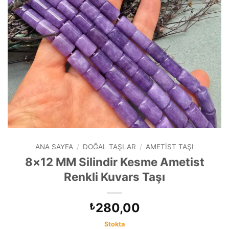
ANA SAYFA
/
DOĞAL TAŞLAR
/
AMETIST TAŞI
8×12 MM Silindir Kesme Ametist
Renkli Kuvars Taşı
280,00
₺
Stokta