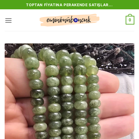
İçeriğe
TOPTAN FIYATINA PERAKENDE SATIŞLAR...
atla
0