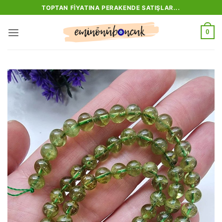
İçeriğe
TOPTAN FIYATINA PERAKENDE SATIŞLAR...
atla
0