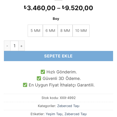
Fiyat
3.460,00
–
9.520,00
₺
₺
aralığı:
Boy
₺3.460
-
5 MM
6 MM
8 MM
10 MM
₺9.520
AAA Peridot Dizi Doğal Taşlar adet
SEPETE EKLE
Hızlı Gönderim.
Güvenli 3D Ödeme.
En Uygun Fiyat İthalatçı Garantili.
Stok kodu:
XXX-4992
Kategoriler:
Zeberced Taşı
Etiketler:
Yeşim Taşı
,
Zeberced Taşı