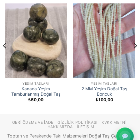
YEŞIM TAŞLARI
YEŞIM TAŞLARI
Kanada Yeşim
2 MM Yeşim Doğal Taş
Tamburlanmış Doğal Taş
Boncuk
₺
50,00
₺
100,00
GERI ÖDEME VE İADE
GIZLILIK POLITIKASI
KVKK METNI
HAKKIMIZDA
İLETIŞIM
Toptan ve Perakende Takı Malzemeleri Doğal Taş Çeşitleri ©