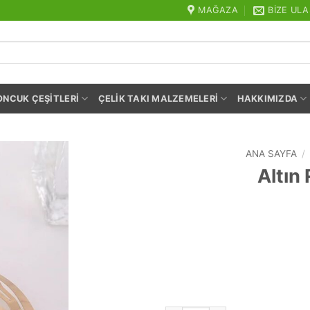
MAĞAZA
BIZE ULA
ONCUK ÇEŞITLERI
ÇELIK TAKI MALZEMELERI
HAKKIMIZDA
ANA SAYFA
/
Altın 