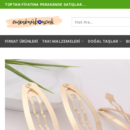
İçeriğe
TOPTAN FIYATINA PERAKENDE SATIŞLAR...
atla
Ara:
FIRSAT ÜRÜNLERI
TAKI MALZEMELERI
DOĞAL TAŞLAR
B