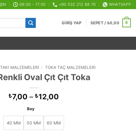
ŞIN
09:00 - 17:00
+90 532 212 88 70
WHATSAPP
0
GIRIŞ YAP
SEPET /
₺
0,00
TAKI MALZEMELERI
/
TOKA TAÇ MALZEMELERI
Renkli Oval Çıt Çıt Toka
Fiyat
7,00
–
12,00
₺
₺
aralığı:
Boy
₺7,00
-
40 MM
50 MM
60 MM
₺12,00