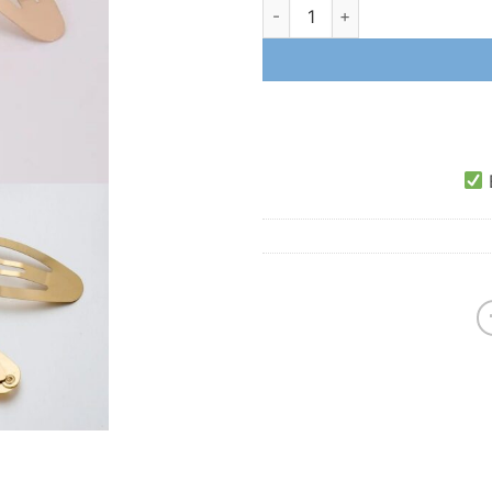
Altın Renkli Oval Çıt Çıt Toka 
E