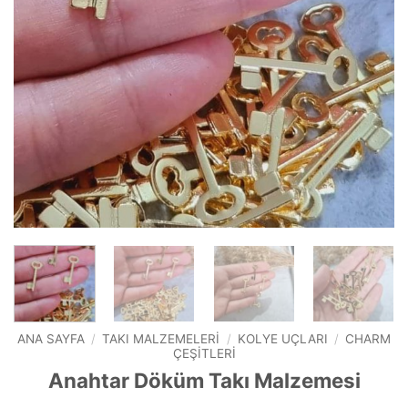
ANA SAYFA
/
TAKI MALZEMELERI
/
KOLYE UÇLARI
/
CHARM
ÇEŞITLERI
Anahtar Döküm Takı Malzemesi