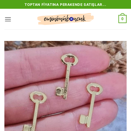
İçeriğe
TOPTAN FIYATINA PERAKENDE SATIŞLAR...
atla
0