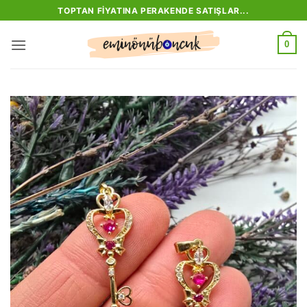
İçeriğe
TOPTAN FIYATINA PERAKENDE SATIŞLAR...
atla
0