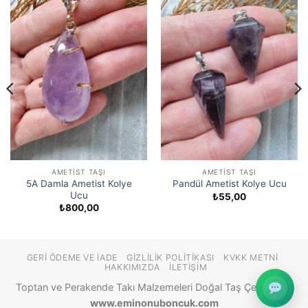
AMETIST TAŞI
AMETIST TAŞI
5A Damla Ametist Kolye
Pandül Ametist Kolye Ucu
Ucu
₺
55,00
₺
800,00
ı:
,00
00,00
GERI ÖDEME VE İADE
GIZLILIK POLITIKASI
KVKK METNI
HAKKIMIZDA
İLETIŞIM
Toptan ve Perakende Takı Malzemeleri Doğal Taş Çeşitleri ©
www.eminonuboncuk.com