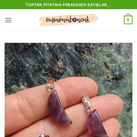
İçeriğe
TOPTAN FIYATINA PERAKENDE SATIŞLAR...
atla
0