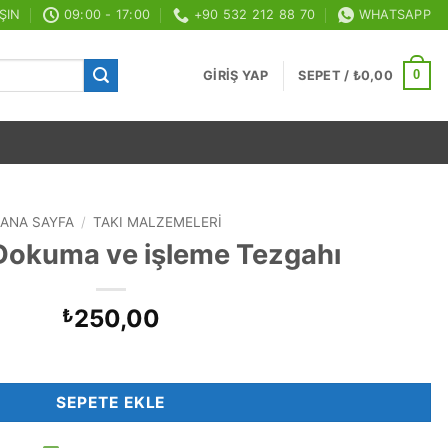
ŞIN
09:00 - 17:00
+90 532 212 88 70
WHATSAPP
0
GIRIŞ YAP
SEPET /
₺
0,00
ANA SAYFA
/
TAKI MALZEMELERI
okuma ve işleme Tezgahı
250,00
₺
gahı adet
SEPETE EKLE