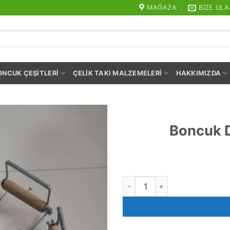
MAĞAZA
BIZE ULA
ONCUK ÇEŞITLERI
ÇELIK TAKI MALZEMELERI
HAKKIMIZDA
Boncuk D
Boncuk Dokuma ve işleme Tez