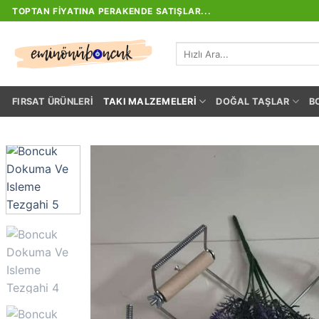
İçeriğe
TOPTAN FIYATINA PERAKENDE SATIŞLAR...
atla
Ara:
FIRSAT ÜRÜNLERI
TAKI MALZEMELERI
DOĞAL TAŞLAR
B