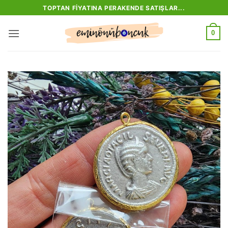
İçeriğe
TOPTAN FIYATINA PERAKENDE SATIŞLAR...
atla
0