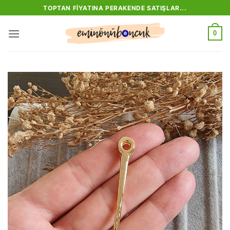
İçeriğe
TOPTAN FIYATINA PERAKENDE SATIŞLAR...
atla
0