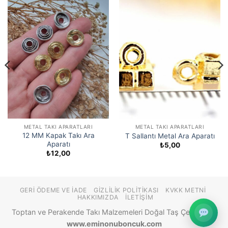
METAL TAKI APARATLARI
METAL TAKI APARATLARI
12 MM Kapak Takı Ara
T Sallantı Metal Ara Aparatı
Aparatı
₺
5,00
₺
12,00
GERI ÖDEME VE İADE
GIZLILIK POLITIKASI
KVKK METNI
HAKKIMIZDA
İLETIŞIM
Toptan ve Perakende Takı Malzemeleri Doğal Taş Çeşitleri ©
www.eminonuboncuk.com