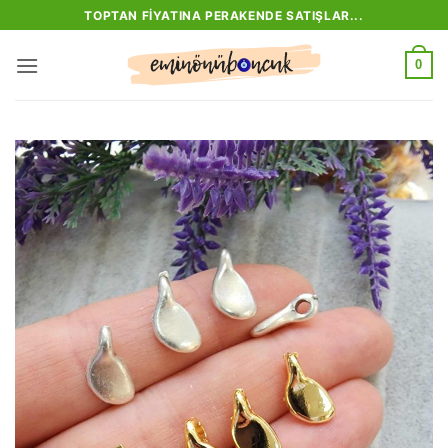
İçeriğe
TOPTAN FIYATINA PERAKENDE SATIŞLAR...
atla
0