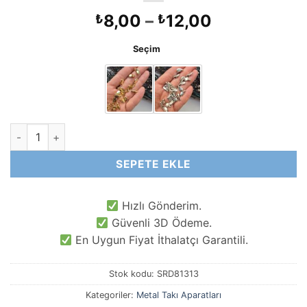
Fiyat
8,00
–
12,00
₺
₺
aralığı:
Seçim
₺8,00
-
₺12,00
Damla Metal Ara Sallantı Aparatı adet
SEPETE EKLE
Hızlı Gönderim.
Güvenli 3D Ödeme.
En Uygun Fiyat İthalatçı Garantili.
Stok kodu:
SRD81313
Kategoriler:
Metal Takı Aparatları