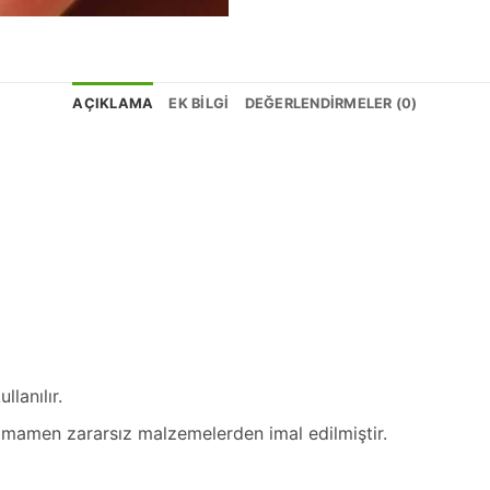
AÇIKLAMA
EK BILGI
DEĞERLENDIRMELER (0)
llanılır.
tamamen zararsız malzemelerden imal edilmiştir.