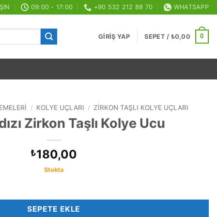
ŞIN
09:00 - 17:00
+90 532 212 88 70
WHATSAPP
0
GIRIŞ YAP
SEPET /
₺
0,00
EMELERI
/
KOLYE UÇLARI
/
ZIRKON TAŞLI KOLYE UÇLARI
dızı Zirkon Taşlı Kolye Ucu
180,00
₺
Stokta
ye Ucu adet
SEPETE EKLE