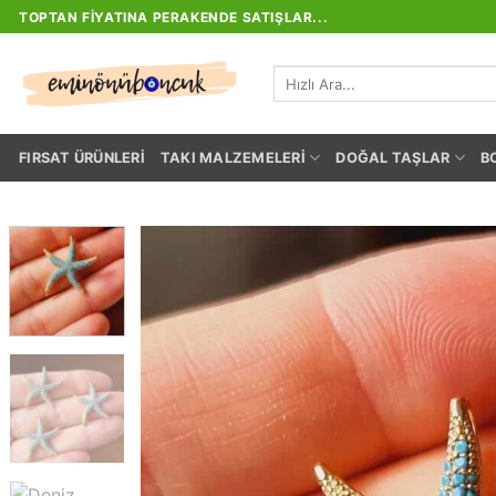
İçeriğe
TOPTAN FIYATINA PERAKENDE SATIŞLAR...
atla
Ara:
FIRSAT ÜRÜNLERI
TAKI MALZEMELERI
DOĞAL TAŞLAR
B