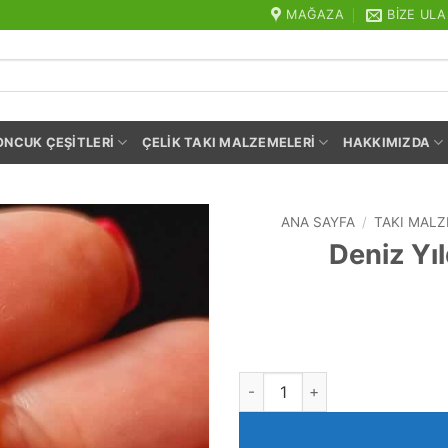
MAĞAZA
BIZE ULA
ONCUK ÇEŞITLERI
ÇELIK TAKI MALZEMELERI
HAKKIMIZDA
ANA SAYFA
/
TAKI MALZ
Deniz Yıl
Deniz Yıldızı Zirkon Taşlı Kol