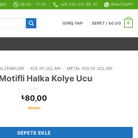
ŞIN
09:00 - 17:00
+90 532 212 88 70
WHATSAPP
0
GIRIŞ YAP
SEPET /
₺
0,00
ALZEMELERI
/
KOLYE UÇLARI
/
METAL KOLYE UÇLARI
 Motifli Halka Kolye Ucu
80,00
₺
Stokta
adet
SEPETE EKLE