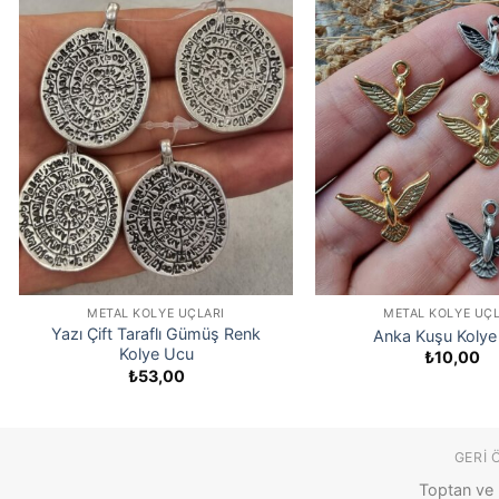
METAL KOLYE UÇLARI
METAL KOLYE UÇL
Yazı Çift Taraflı Gümüş Renk
Anka Kuşu Kolye
Kolye Ucu
₺
10,00
₺
53,00
GERI 
Toptan ve 