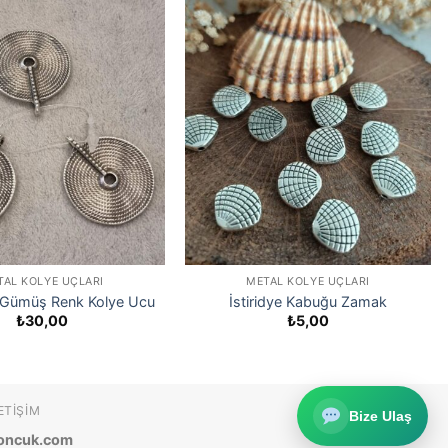
TAL KOLYE UÇLARI
METAL KOLYE UÇLARI
Gümüş Renk Kolye Ucu
İstiridye Kabuğu Zamak
₺
30,00
₺
5,00
ETIŞIM
Bize Ulaş
oncuk.com