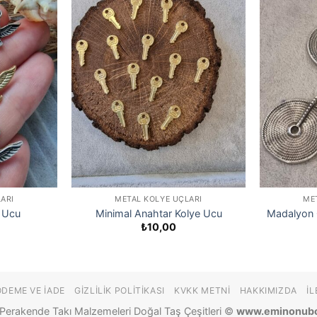
ARI
METAL KOLYE UÇLARI
ME
 Ucu
Minimal Anahtar Kolye Ucu
Madalyon 
₺
10,00
ÖDEME VE İADE
GIZLILIK POLITIKASI
KVKK METNI
HAKKIMIZDA
İL
Perakende Takı Malzemeleri Doğal Taş Çeşitleri ©
www.eminonub