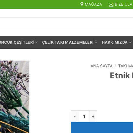
MAĞAZA
BIZE ULA
ONCUK ÇEŞITLERI
ÇELIK TAKI MALZEMELERI
HAKKIMIZDA
ANA SAYFA
/
TAKI M
Etnik
Etnik Motifli Halka Kolye Ucu 