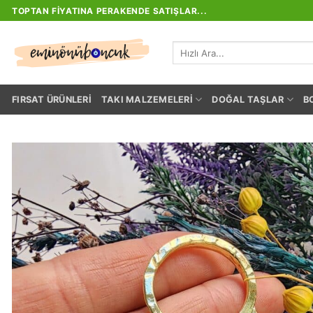
İçeriğe
TOPTAN FIYATINA PERAKENDE SATIŞLAR...
atla
Ara:
FIRSAT ÜRÜNLERI
TAKI MALZEMELERI
DOĞAL TAŞLAR
B