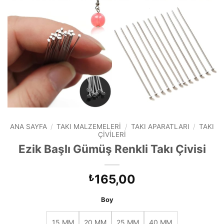
ANA SAYFA
/
TAKI MALZEMELERI
/
TAKI APARATLARI
/
TAKI
ÇIVILERI
Ezik Başlı Gümüş Renkli Takı Çivisi
165,00
₺
Boy
15 MM
20 MM
25 MM
40 MM